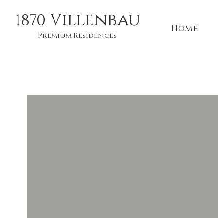
illenbau
1870
V
Home
Premium Residences