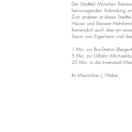
Der Stadtteil München Ramersd
hervorragenden Anbindung an
Zum anderen ist dieser Stadtte
Häuser und kleinere Mehrfamil
Ramersdorf auch über ein exzel
Traum vom Eigenheim und über
1 Min. zur Bus-Station (Berger-
5 Min. zur U-Bahn (Michaelib
20 Min. in die Innenstadt (Mar
Ihr Maximilian J. Weber