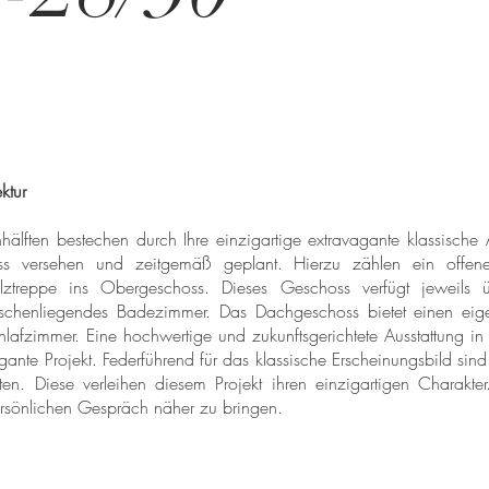
ktur
hälften bestechen durch Ihre einzigartige extravagante klassische A
ss versehen und zeitgemäß geplant. Hierzu zählen ein offene
ztreppe ins Obergeschoss. Dieses Geschoss verfügt jeweils ü
chenliegendes Badezimmer. Das Dachgeschoss bietet einen eigen
afzimmer. Eine hochwertige und zukunftsgerichtete Ausstattung i
agante Projekt. Federführend für das klassische Erscheinungsbild sin
en. Diese verleihen diesem Projekt ihren einzigartigen Charakte
persönlichen Gespräch näher zu bringen.