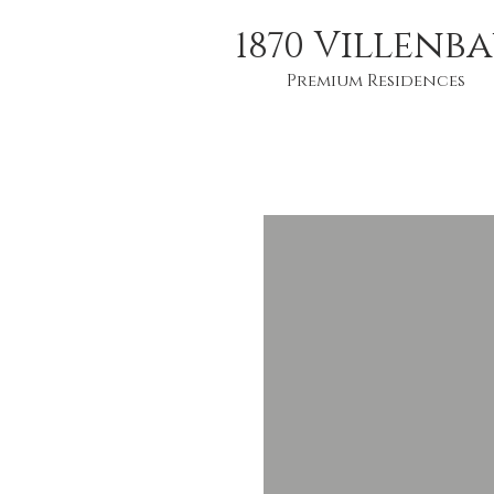
illenb
1870
V
Premium Residences