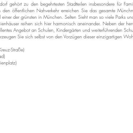
orf gehört zu den begehrtesten Stadtteilen insbesondere für Fami
 den öffentlichen Nahverkehr erreichen Sie das gesamte Münchn
il einer der grünsten in München. Selten Sieht man so viele Parks 
ienhäuser reihen sich hier harmonisch aneinander. Neben der hervo
lentes Angebot an Schulen, Kindergärten und weiterführenden Schule
zeugen Sie sich selbst von den Vorzügen dieser einzigartigen Wo
Kreuz-Straße)
ad)
ienplatz)