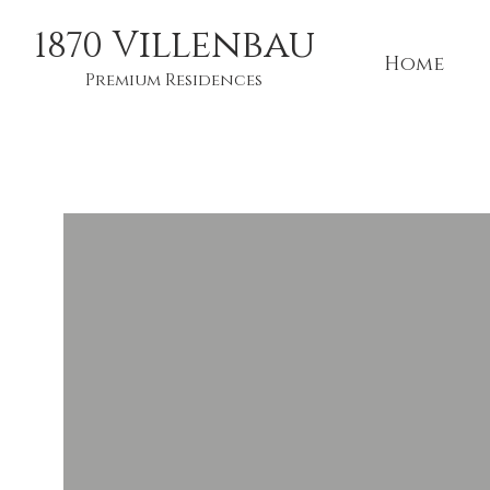
illenbau
1870
V
Home
Premium Residences